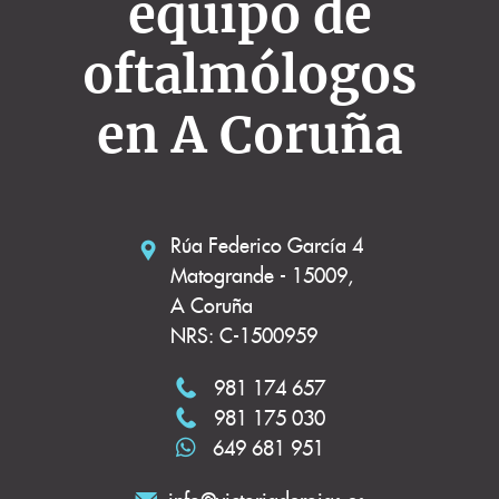
equipo de
oftalmólogos
en A Coruña
Rúa Federico García 4
Matogrande - 15009,
A Coruña
NRS: C-1500959
981 174 657
981 175 030
649 681 951