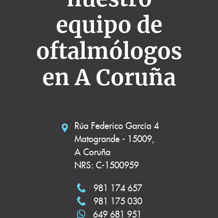
equipo de
oftalmólogos
en A Coruña
Rúa Federico García 4
Matogrande - 15009,
A Coruña
NRS: C-1500959
981 174 657
981 175 030
649 681 951